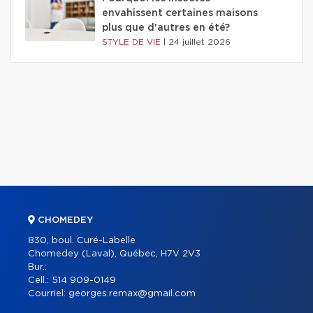
envahissent certaines maisons
plus que d'autres en été?
STYLE DE VIE
|
24 juillet 2026
CHOMEDEY
830, boul. Curé-Labelle
Chomedey (Laval), Québec, H7V 2V3
Bur.:
Cell.:
514 909-0149
Courriel:
georges.remax@gmail.com