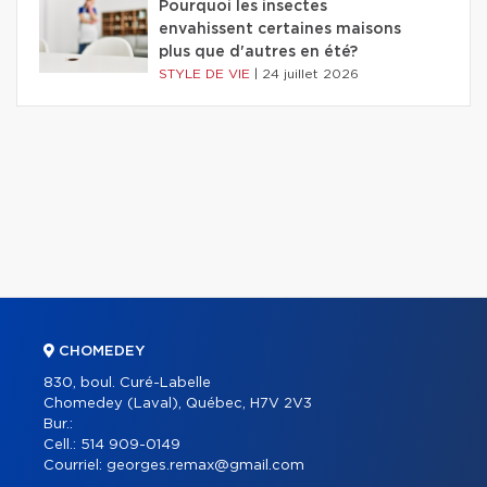
Pourquoi les insectes
envahissent certaines maisons
plus que d'autres en été?
STYLE DE VIE
|
24 juillet 2026
CHOMEDEY
830, boul. Curé-Labelle
Chomedey (Laval), Québec, H7V 2V3
Bur.:
Cell.:
514 909-0149
Courriel:
georges.remax@gmail.com