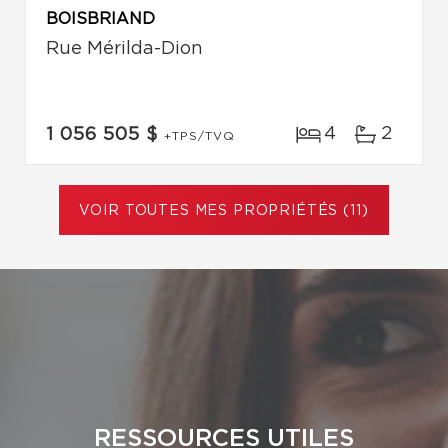
BOISBRIAND
Rue Mérilda-Dion
4
2
1 056 505 $
+TPS/TVQ
VOIR TOUTES MES PROPRIÉTÉS (11)
RESSOURCES UTILES