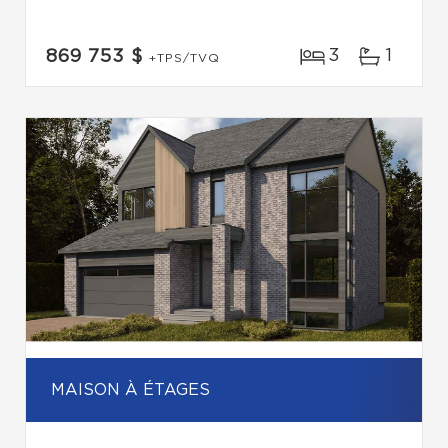
3
1
869 753 $
+TPS/TVQ
MAISON À ÉTAGES