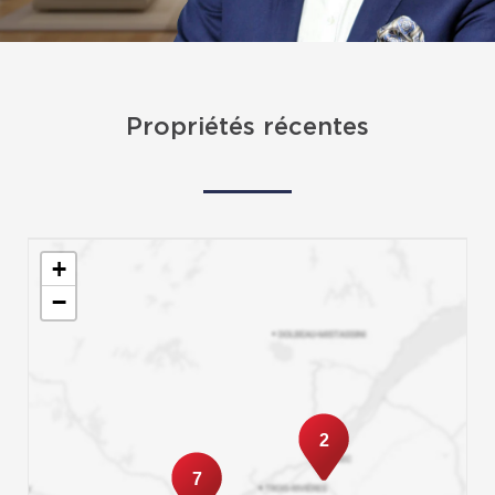
Propriétés récentes
+
−
2
7