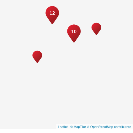
12
10
Leaflet
|
© MapTiler
© OpenStreetMap contributors