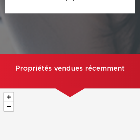
Propriétés vendues récemment
+
−