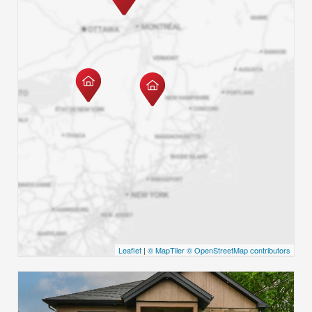
Leaflet
|
© MapTiler
© OpenStreetMap contributors