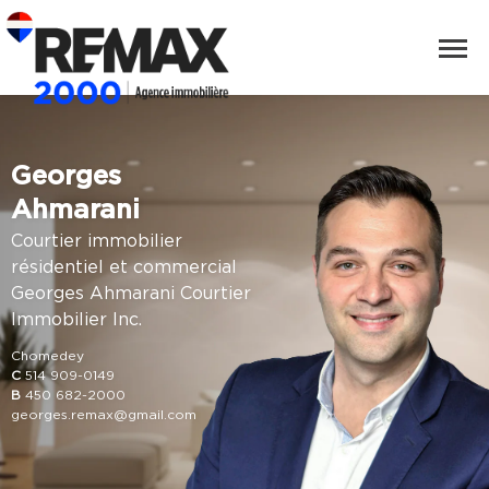
Georges
Ahmarani
Courtier immobilier
résidentiel et commercial
Georges Ahmarani Courtier
Immobilier Inc.
Chomedey
C
514 909-0149
B
450 682-2000
georges.remax@gmail.com