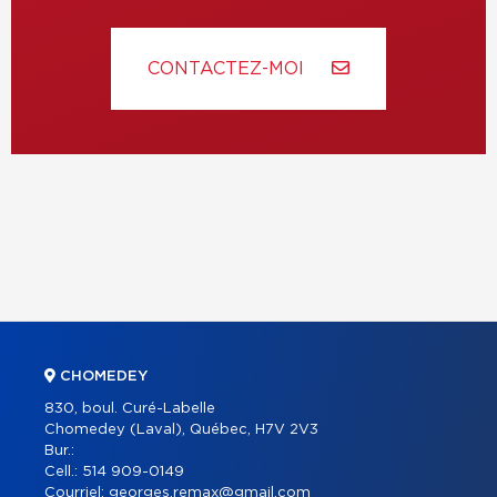
CONTACTEZ-MOI
CHOMEDEY
830, boul. Curé-Labelle
Chomedey (Laval), Québec, H7V 2V3
Bur.:
Cell.:
514 909-0149
Courriel:
georges.remax@gmail.com