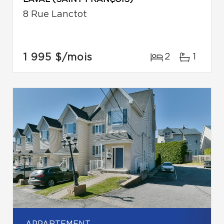
8 Rue Lanctot
1 995 $
/mois
2
1