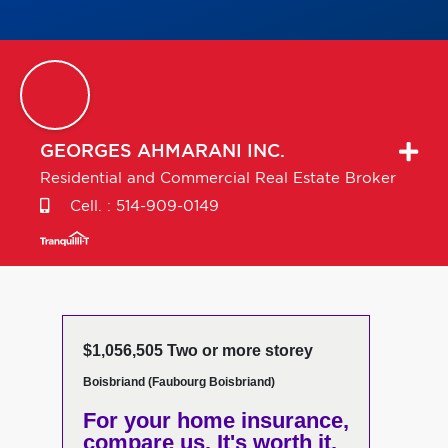
GEORGES
AHMARANI INC.
Residential and Commercial Real Estate Broker
Cell. :
514-909-0149
$1,056,505 Two or more storey
Boisbriand (Faubourg Boisbriand)
For your home insurance,
compare us. It's worth it.